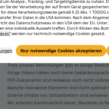
d um Analyse-, Tracking- und Targetingdienste zu nutzen. D
Barrierefreiheitsstärkungsgesetzes (BFSG)
und
n Sie der Verarbeitung der auf Ihrem Gerät gespeicherten 
(WCAG) 2.1, Level AA
.
 für diese Verarbeitungszwecke gemäß § 25 Abs. 1 TDDDG sowi
Transfer Ihrer Daten in die USA kommen. Nach dem Angemes
icht das Datenschutzniveau in den USA dem der EU. Unter
n eine individuelle Auswahl treffen. Durch Klicken des But
ieren“
werden nur technisch notwendige Cookies gesetzt.
lungen
Nur notwendige Cookies akzeptieren
Trotz unserer Bemühungen gibt es einige Bereiche,
Einige Videos haben noch keine Gebärdensprach
PDF-Dokumente sind teilweise noch nicht vollstän
Manche interaktive Elemente sind nicht optimal m
Externe Inhalte von Drittanbietern sind teilweise 
Wir arbeiten kontinuierlich daran, Barrieren zu b