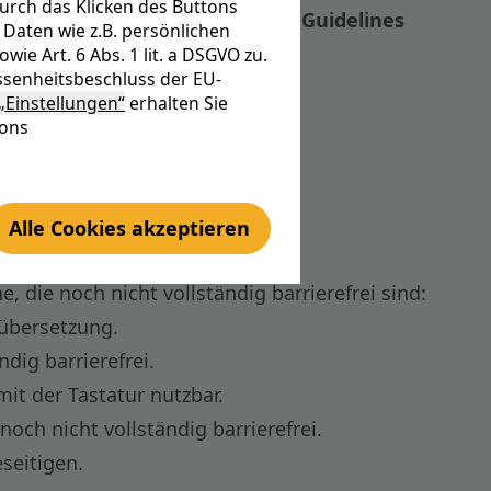
urch das Klicken des Buttons
 der
Web Content Accessibility Guidelines
Daten wie z.B. persönlichen
e Art. 6 Abs. 1 lit. a DSGVO zu.
senheitsbeschluss der EU-
„Einstellungen“
erhalten Sie
tons
Alle Cookies akzeptieren
 die noch nicht vollständig barrierefrei sind:
übersetzung.
dig barrierefrei.
it der Tastatur nutzbar.
noch nicht vollständig barrierefrei.
eseitigen.