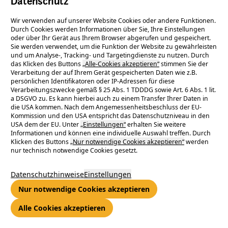
Datenschutz
erleben
Wir verwenden auf unserer Website Cookies oder andere Funktionen.
Durch Cookies werden Informationen über Sie, Ihre Einstellungen
oder über Ihr Gerät aus Ihrem Browser abgerufen und gespeichert.
ENTEGA NATURpur Institut startet
Sie werden verwendet, um die Funktion der Website zu gewährleisten
und um Analyse-, Tracking- und Targetingdienste zu nutzen. Durch
Forschungsprojekt zu Infrastruktur und
das Klicken des Buttons
„Alle-Cookies akzeptieren“
stimmen Sie der
Verarbeitung der auf Ihrem Gerät gespeicherten Daten wie z.B.
Nutzerverhalten
persönlichen Identifikatoren oder IP-Adressen für diese
Verarbeitungszwecke gemäß § 25 Abs. 1 TDDDG sowie Art. 6 Abs. 1 lit.
Das ENTEGA NATURpur Institut hat das Forschungsprojekt
a DSGVO zu. Es kann hierbei auch zu einem Transfer Ihrer Daten in
die USA kommen. Nach dem Angemessenheitsbeschluss der EU-
„Elektromobilität in der Region“ gestartet. Dabei will der
Kommission und den USA entspricht das Datenschutzniveau in den
Impulsgeber für nachhaltigen Umwelt- und Klimaschutz neue
USA dem der EU. Unter
„Einstellungen“
erhalten Sie weitere
Informationen und können eine individuelle Auswahl treffen. Durch
Erkenntnisse rund um die Nutzung von Elektrofahrzeugen im
Klicken des Buttons
„Nur notwendige Cookies akzeptieren“
werden
Rhein-Main-Gebiet gewinnen. Testfahrer können für einige
nur technisch notwendige Cookies gesetzt.
Tage ein Elektroauto in ihren Alltag integrieren und dabei
unter anderem die öffentliche Infrastruktur für E-Fahrzeuge
Datenschutzhinweise
Einstellungen
untersuchen.
Nur notwendige Cookies akzeptieren
Mit seinem Forschungsprojekt möchte das ENTEGA NATURpur
Alle Cookies akzeptieren
Institut Bürgerinnen und Bürgern die Möglichkeit geben, ein
Elektroauto kostenlos auszuprobieren, um damit in der